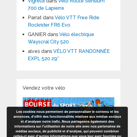
Vigreux
dans
Vélo Route Sensium
700 de Lapierre
Parrat
dans
Vélo VTT Free Ride
Rockrider FR6 Evo
GANIER
dans
Vélo électrique
Wayscral City 520
alves
dans
VÉLO VTT RANDONNÉE
EXPL 520 29″
Vendez votre vélo
Les cookies nous permettent de personnaliser le contenu et les
annonces, d'offrir des fonctionnalités relatives aux médias sociaux
et d'analyser notre trafic. Nous partageons également des
informations sur l'utilisation de notre site avec nos partenaires de
médias sociaux, de publicité et d'analyse, qui peuvent combiner
celles-ci avec d'autres informations que vous leur avez fournies ou