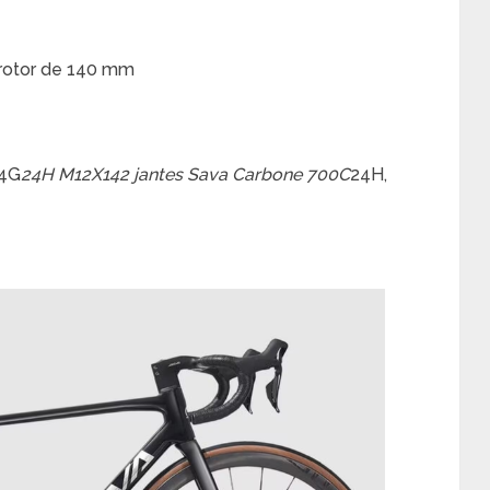
rotor de 140 mm
14G
24H M12X142 jantes Sava Carbone 700C
24H,