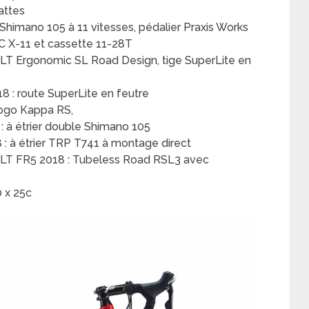
attes
Shimano 105 à 11 vitesses, pédalier Praxis Works
MC X-11 et cassette 11-28T
ELT Ergonomic SL Road Design, tige SuperLite en
8 : route SuperLite en feutre
logo Kappa RS,
: à étrier double Shimano 105
8 : à étrier TRP T741 à montage direct
ELT FR5 2018 : Tubeless Road RSL3 avec
 x 25c