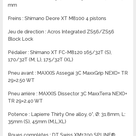
mm
Freins : Shimano Deore XT M8100 4 pistons
Jeu de direction : Acros Integrated ZS56/ZS56
Block Lock
Pédalier : Shimano XT FC-M8120 165/32T (S),
170/32T (M, L), 175/32T (XL)
Pneu avant : MAXXIS Assegai 3C MaxxGrip NEXO+ TR
29×2.50 WT
Pneu arrière : MAXXIS Dissector 3C MaxxTerra NEXO+
TR 29×2.40 WT
Potence : Lapierre Thirty One alloy, 0°, Ø: 31.8mm, L:
35mm (S), 45mm (M,L,XL)
Roues complètes : DT Swiss XM1700 SPLINE®