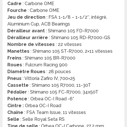
Cadre
: Carbone OME
Fourche
: Carbone OME
Jeu de direction
: FSA 1-1/8 – 1-1/2″, intégré,
Aluminium Cup, ACB Bearings
Dérailleur avant
: Shimano 105 FD-R7000
Dérailleur arrière
: Shimano 105 RD-R7000-GS
Nombre de vitesses
: 22 vitesses
Manettes
: Shimano 105 ST-R7000, 2×11 vitesses
Freins
: Shimano 105 BR-R7000
Roues
: Fulcrum Racing 900
Diamètre Roues
: 28 pouces
Pneus
: Vittoria Zafiro IV, 700×25
Cassette
: Shimano 105 R7000, 11-30T
Pédalier
: Shimano 105 FC-R7000, 34x50T
Potence
: Orbea OC-I Road -6°
Cintre :
Orbea OC-I Road
Chaîne
: FSA Team Issue, 11 vitesses
Selle
: Selle Royal Seta RS
Tige de selle
: Orbea OC-I Carbone, 27,2 mm