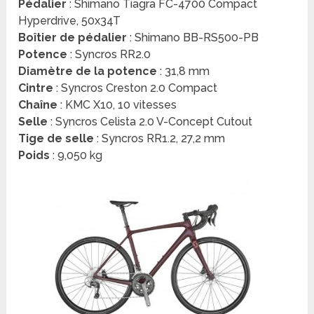
Pédalier
: Shimano Tiagra FC-4700 Compact
Hyperdrive, 50x34T
Boîtier de pédalier
: Shimano BB-RS500-PB
Potence
: Syncros RR2.0
Diamètre de la potence
: 31,8 mm
Cintre
: Syncros Creston 2.0 Compact
Chaîne
: KMC X10, 10 vitesses
Selle
: Syncros Celista 2.0 V-Concept Cutout
Tige de selle
: Syncros RR1.2, 27,2 mm
Poids
: 9,050 kg