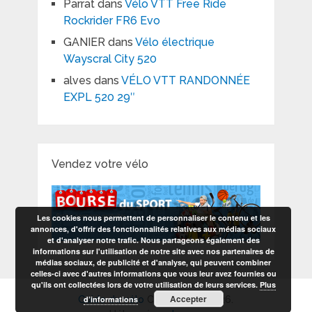
Parrat
dans
Vélo VTT Free Ride
Rockrider FR6 Evo
GANIER
dans
Vélo électrique
Wayscral City 520
alves
dans
VÉLO VTT RANDONNÉE
EXPL 520 29″
Vendez votre vélo
Les cookies nous permettent de personnaliser le contenu et les
annonces, d'offrir des fonctionnalités relatives aux médias sociaux
et d'analyser notre trafic. Nous partageons également des
informations sur l'utilisation de notre site avec nos partenaires de
médias sociaux, de publicité et d'analyse, qui peuvent combiner
celles-ci avec d'autres informations que vous leur avez fournies ou
qu'ils ont collectées lors de votre utilisation de leurs services.
Plus
Accepter
d’informations
Guide du vélo
Copyright © 2026.