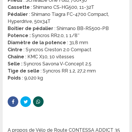
Pneus
: Schwalbe One Fold, 700×30
Cassette
: Shimano CS-HG500, 11-32T
Pédalier
: Shimano Tiagra FC-4700 Compact,
Hyperdrive, 50x34T
Boîtier de pédalier
: Shimano BB-RS500-PB
Potence :
Syncros RR2.0, 1 1/8″
Diamètre de la potence
: 31,8 mm
Cintre
: Syncros Creston 2.0 Compact
Chaîne
: KMC X10, 10 vitesses
Selle :
Syncros Savona V-Concept 2.5
Tige de selle
: Syncros RR 1.2, 27,2 mm
Poids
: 9,020 kg
A propos de Vélo de Route CONTESSA ADDICT 35