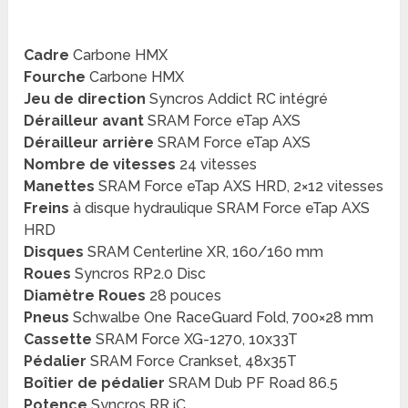
Cadre
Carbone HMX
Fourche
Carbone HMX
Jeu de direction
Syncros Addict RC intégré
Dérailleur avant
SRAM Force eTap AXS
Dérailleur arrière
SRAM Force eTap AXS
Nombre de vitesses
24 vitesses
Manettes
SRAM Force eTap AXS HRD, 2×12 vitesses
Freins
à disque hydraulique SRAM Force eTap AXS
HRD
Disques
SRAM Centerline XR, 160/160 mm
Roues
Syncros RP2.0 Disc
Diamètre Roues
28 pouces
Pneus
Schwalbe One RaceGuard Fold, 700×28 mm
Cassette
SRAM Force XG-1270, 10x33T
Pédalier
SRAM Force Crankset, 48x35T
Boîtier de pédalier
SRAM Dub PF Road 86.5
Potence
Syncros RR iC