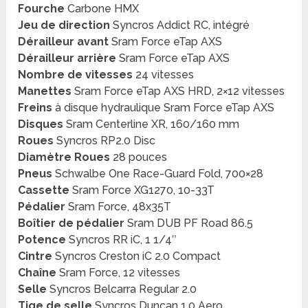
Fourche
Carbone HMX
Jeu de direction
Syncros Addict RC, intégré
Dérailleur avant
Sram Force eTap AXS
Dérailleur arrière
Sram Force eTap AXS
Nombre de vitesses
24 vitesses
Manettes
Sram Force eTap AXS HRD, 2×12 vitesses
Freins
à disque hydraulique Sram Force eTap AXS
Disques
Sram Centerline XR, 160/160 mm
Roues
Syncros RP2.0 Disc
Diamètre Roues
28 pouces
Pneus
Schwalbe One Race-Guard Fold, 700×28
Cassette
Sram Force XG1270, 10-33T
Pédalier
Sram Force, 48x35T
Boîtier de pédalier
Sram DUB PF Road 86.5
Potence
Syncros RR iC, 1 1/4″
Cintre
Syncros Creston iC 2.0 Compact
Chaîne
Sram Force, 12 vitesses
Selle
Syncros Belcarra Regular 2.0
Tige de selle
Syncros Duncan 1.0 Aero