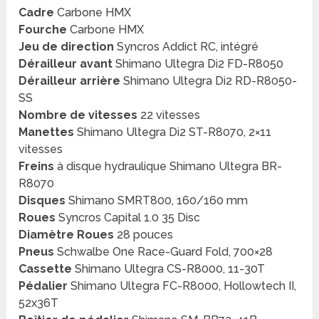
Cadre
Carbone HMX
Fourche
Carbone HMX
Jeu de direction
Syncros Addict RC, intégré
Dérailleur avant
Shimano Ultegra Di2 FD-R8050
Dérailleur arrière
Shimano Ultegra Di2 RD-R8050-
SS
Nombre de vitesses
22 vitesses
Manettes
Shimano Ultegra Di2 ST-R8070, 2×11
vitesses
Freins
à disque hydraulique Shimano Ultegra BR-
R8070
Disques
Shimano SMRT800, 160/160 mm
Roues
Syncros Capital 1.0 35 Disc
Diamètre Roues
28 pouces
Pneus
Schwalbe One Race-Guard Fold, 700×28
Cassette
Shimano Ultegra CS-R8000, 11-30T
Pédalier
Shimano Ultegra FC-R8000, Hollowtech II,
52x36T