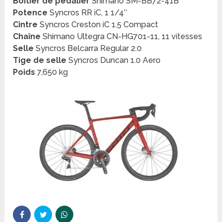
Boîtier de pédalier
Shimano SM-BB72-41B
Potence
Syncros RR iC, 1 1/4″
Cintre
Syncros Creston iC 1.5 Compact
Chaîne
Shimano Ultegra CN-HG701-11, 11 vitesses
Selle
Syncros Belcarra Regular 2.0
Tige de selle
Syncros Duncan 1.0 Aero
Poids
7,650 kg