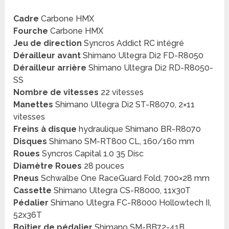
Cadre
Carbone HMX
Fourche
Carbone HMX
Jeu de direction
Syncros Addict RC intégré
Dérailleur avant
Shimano Ultegra Di2 FD-R8050
Dérailleur arrière
Shimano Ultegra Di2 RD-R8050-
SS
Nombre de vitesses
22 vitesses
Manettes
Shimano Ultegra Di2 ST-R8070, 2×11
vitesses
Freins à disque
hydraulique Shimano BR-R8070
Disques
Shimano SM-RT800 CL, 160/160 mm
Roues
Syncros Capital 1.0 35 Disc
Diamètre Roues
28 pouces
Pneus
Schwalbe One RaceGuard Fold, 700×28 mm
Cassette
Shimano Ultegra CS-R8000, 11x30T
Pédalier
Shimano Ultegra FC-R8000 Hollowtech II,
52x36T
Boîtier de pédalier
Shimano SM-BB72-41B