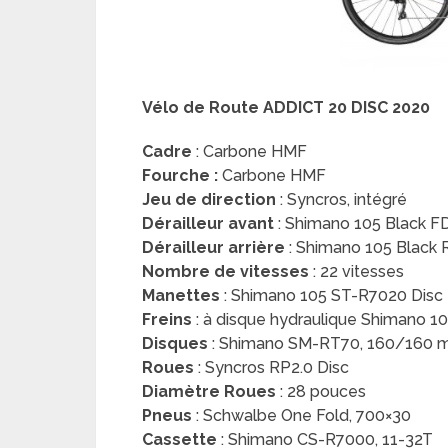
Vélo de Route ADDICT 20 DISC 2020
Cadre
: Carbone HMF
Fourche :
Carbone HMF
Jeu de direction
: Syncros, intégré
Dérailleur avant
: Shimano 105 Black 
Dérailleur arrière
: Shimano 105 Black
Nombre de vitesses
: 22 vitesses
Manettes
: Shimano 105 ST-R7020 Disc D
Freins
: à disque hydraulique Shimano 
Disques
: Shimano SM-RT70, 160/160
Roues
: Syncros RP2.0 Disc
Diamètre Roues
: 28 pouces
Pneus
: Schwalbe One Fold, 700×30
Cassette
: Shimano CS-R7000, 11-32T