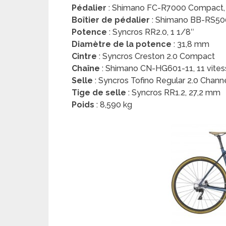
Pédalier
: Shimano FC-R7000 Compact, 
Boîtier de pédalier
: Shimano BB-RS5
Potence
: Syncros RR2.0, 1 1/8″
Diamètre de la potence
: 31,8 mm
Cintre
: Syncros Creston 2.0 Compact
Chaîne
: Shimano CN-HG601-11, 11 vites
Selle
: Syncros Tofino Regular 2.0 Chann
Tige de selle
: Syncros RR1.2, 27,2 mm
Poids
: 8,590 kg