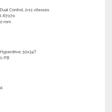
ual Control, 2×11 vitesses
BR-R7070
60 mm
yperdrive, 50x34T
00-PB
el