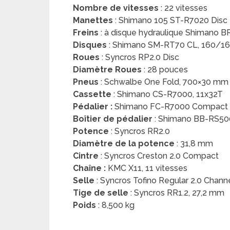
Nombre de vitesses
: 22 vitesses
Manettes
: Shimano 105 ST-R7020 Disc D
Freins
: à disque hydraulique Shimano 
Disques
: Shimano SM-RT70 CL, 160/1
Roues
: Syncros RP2.0 Disc
Diamètre Roues
: 28 pouces
Pneus
: Schwalbe One Fold, 700×30 mm
Cassette
: Shimano CS-R7000, 11x32T
Pédalier :
Shimano FC-R7000 Compact H
Boîtier de pédalier
: Shimano BB-RS5
Potence
: Syncros RR2.0
Diamètre de la potence
: 31,8 mm
Cintre
: Syncros Creston 2.0 Compact
Chaîne :
KMC X11, 11 vitesses
Selle
: Syncros Tofino Regular 2.0 Chann
Tige de selle
: Syncros RR1.2, 27,2 mm
Poids
: 8,500 kg