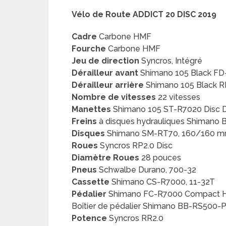
Vélo de Route ADDICT 20 DISC 2019
Cadre
Carbone HMF
Fourche
Carbone HMF
Jeu de direction
Syncros, Intégré
Dérailleur avant
Shimano 105 Black F
Dérailleur arrière
Shimano 105 Black 
Nombre de vitesses
22 vitesses
Manettes
Shimano 105 ST-R7020 Disc Du
Freins
à disques hydrauliques Shimano
Disques
Shimano SM-RT70, 160/160 
Roues
Syncros RP2.0 Disc
Diamètre Roues
28 pouces
Pneus
Schwalbe Durano, 700-32
Cassette
Shimano CS-R7000, 11-32T
Pédalier
Shimano FC-R7000 Compact Hy
Boîtier de pédalier Shimano BB-RS500-
Potence
Syncros RR2.0