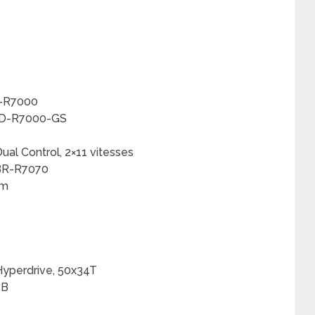
D-R7000
RD-R7000-GS
al Control, 2×11 vitesses
 BR-R7070
mm
perdrive, 50x34T
PB