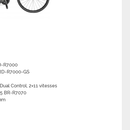
FD-R7000
 RD-R7000-GS
ual Control, 2×11 vitesses
105 BR-R7070
 mm