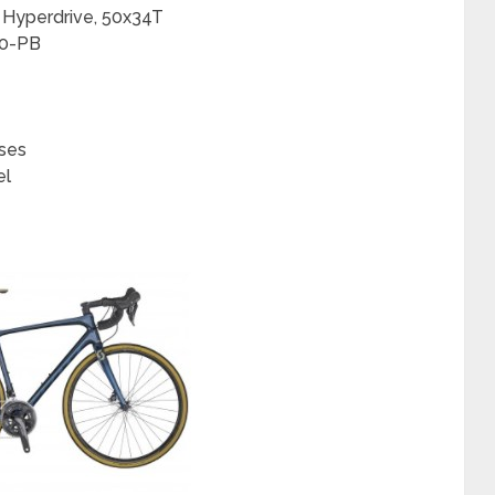
Hyperdrive, 50x34T
00-PB
ses
el