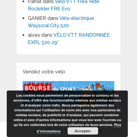
Parrat
dans
Vélo VTT Free Ride
Rockrider FR6 Evo
GANIER
dans
Vélo électrique
Wayscral City 520
alves
dans
VÉLO VTT RANDONNÉE
EXPL 520 29″
Vendez votre vélo
Les cookies nous permettent de personnaliser le contenu et les
annonces, d'offrir des fonctionnalités relatives aux médias sociaux
et d'analyser notre trafic. Nous partageons également des
informations sur l'utilisation de notre site avec nos partenaires de
médias sociaux, de publicité et d'analyse, qui peuvent combiner
celles-ci avec d'autres informations que vous leur avez fournies ou
qu'ils ont collectées lors de votre utilisation de leurs services.
Plus
Accepter
d’informations
Guide du vélo
Copyright © 2026.