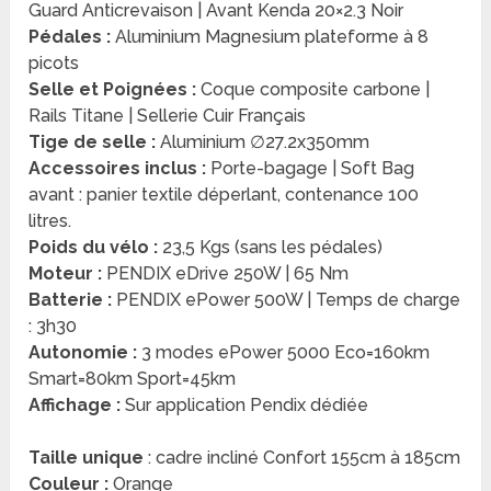
Guard Anticrevaison | Avant Kenda 20×2.3 Noir
Pédales :
Aluminium Magnesium plateforme à 8
picots
Selle et Poignées :
Coque composite carbone |
Rails Titane | Sellerie Cuir Français
Tige de selle :
Aluminium ∅27.2x350mm
Accessoires inclus :
Porte-bagage | Soft Bag
avant : panier textile déperlant, contenance 100
litres.
Poids du vélo :
23,5 Kgs (sans les pédales)
Moteur :
PENDIX eDrive 250W | 65 Nm
Batterie :
PENDIX ePower 500W | Temps de charge
: 3h30
Autonomie :
3 modes ePower 5000 Eco=160km
Smart=80km Sport=45km
Affichage :
Sur application Pendix dédiée
Taille unique
: cadre incliné Confort 155cm à 185cm
Couleur :
Orange