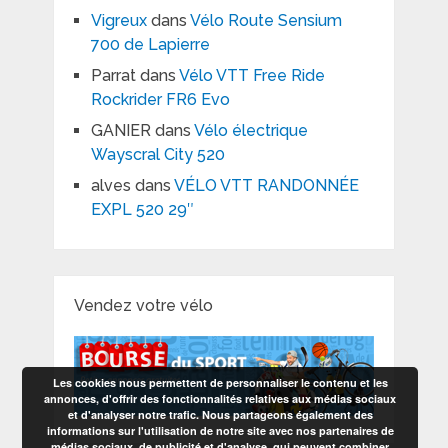
Vigreux
dans
Vélo Route Sensium
700 de Lapierre
Parrat
dans
Vélo VTT Free Ride
Rockrider FR6 Evo
GANIER
dans
Vélo électrique
Wayscral City 520
alves
dans
VÉLO VTT RANDONNÉE
EXPL 520 29″
Vendez votre vélo
Les cookies nous permettent de personnaliser le contenu et les
annonces, d'offrir des fonctionnalités relatives aux médias sociaux
et d'analyser notre trafic. Nous partageons également des
informations sur l'utilisation de notre site avec nos partenaires de
médias sociaux, de publicité et d'analyse, qui peuvent combiner