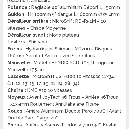
roulement annulaire
Potence :
Réglable 40° aluminium Déport L : 90mm
Guidon :
H : 100mm 5° d’angle L : 600mm ∅25,4mm
Dérailleur arrière :
MicroShift RD-R51M – 10
vitesses – Chape Moyenne
Dérailleur avant :
Mono plateau
Leviers :
Shimano
Freins :
Hydrauliques Shimano MT200 – Disques
160mm Avant et Arrière avec Speedlock
Manivelle :
Modèle PENDIX BCD-104 | Longueur
Manivelle 175mm
Cassette :
MicroShift CS-H100 10 vitesses 11x34T
(11-12-13-15-17-19-21-24-28-34)
Chaîne :
KMC X10 10 vitesses
Moyeux :
Avant JoyTech 36 Trous – Arrière 36Trous
9x135mm Roulement Annulaire axe Titane
Roues :
Arrière Aluminium Double Paroi 700C | Avant
Double Paroi Cargo 20″
Pneus :
Arrière « Ascros-Toudon » 700x32C Kevlar