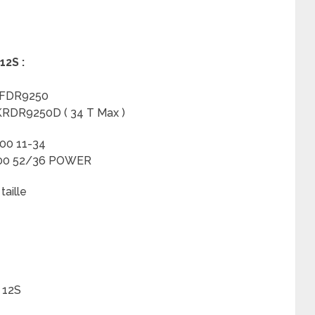
12S
:
 KFDR9250
 KRDR9250D ( 34 T Max )
00 11-34
200 52/36 POWER
taille
 12S