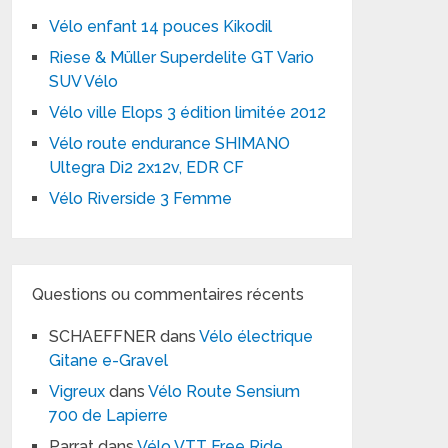
Vélo enfant 14 pouces Kikodil
Riese & Müller Superdelite GT Vario
SUV Vélo
Vélo ville Elops 3 édition limitée 2012
Vélo route endurance SHIMANO
Ultegra Di2 2x12v, EDR CF
Vélo Riverside 3 Femme
Questions ou commentaires récents
SCHAEFFNER
dans
Vélo électrique
Gitane e-Gravel
Vigreux
dans
Vélo Route Sensium
700 de Lapierre
Parrat
dans
Vélo VTT Free Ride